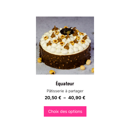
Équateur
Pâtisserie à partager
Plage
20,50
€
–
40,90
€
de
prix :
Choix des options
20,50 €
à
Ce
40,90 €
produit