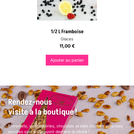
1/2 L Framboise
Glaces
11,00
€
Ajouter au panier
Rendez-nous
visite à la boutique !
Entremets, viennoiseries, chocolats et bien d’autres surprises
sucrées sont à découvrir derrière la vitrine !