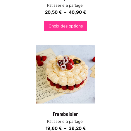
Pâtisserie à partager
Plage
20,50
€
–
40,90
€
de
prix :
Choix des options
20,50 €
Ce
à
produit
40,90 €
a
plusieurs
variations.
Les
options
peuvent
être
choisies
sur
la
page
du
produit
Framboisier
Pâtisserie à partager
Plage
19,60
€
–
39,20
€