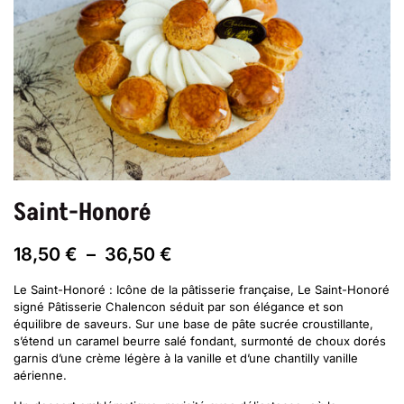
Saint-Honoré
Plage
18,50
€
–
36,50
€
de
prix :
Le Saint-Honoré : Icône de la pâtisserie française, Le Saint-Honoré
18,50 €
signé Pâtisserie Chalencon séduit par son élégance et son
à
équilibre de saveurs. Sur une base de pâte sucrée croustillante,
36,50 €
s’étend un caramel beurre salé fondant, surmonté de choux dorés
garnis d’une crème légère à la vanille et d’une chantilly vanille
aérienne.