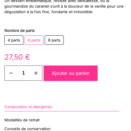
Un dessert emblématique, revisité avec délicatesse, où la
gourmandise du caramel s’unit à la douceur de la vanille pour une
dégustation à la fois fine, fondante et irrésistible.
Nombre de parts
4 parts
6 parts
8 parts
27,50
€
quantité
Ajouter au panier
de
Saint-
Honoré
Composition et allergènes
Modalités de retrait
Conseils de conservation