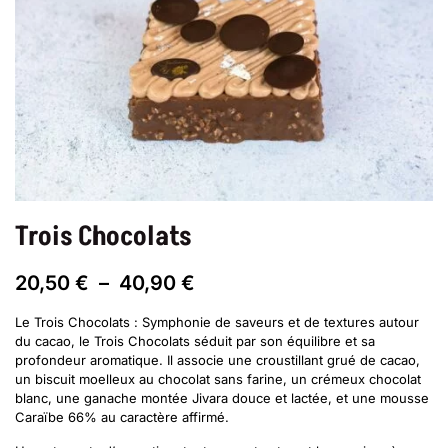
Trois Chocolats
Plage
20,50
€
–
40,90
€
de
prix :
Le Trois Chocolats : Symphonie de saveurs et de textures autour
20,50 €
du cacao, le Trois Chocolats séduit par son équilibre et sa
à
profondeur aromatique. Il associe une croustillant grué de cacao,
40,90 €
un biscuit moelleux au chocolat sans farine, un crémeux chocolat
blanc, une ganache montée Jivara douce et lactée, et une mousse
Caraïbe 66% au caractère affirmé.