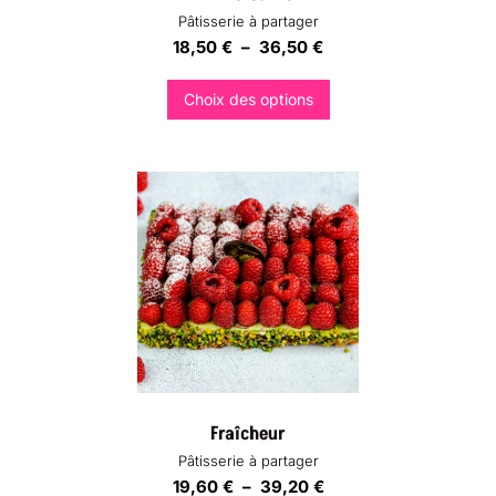
Pâtisserie à partager
Plage
18,50
€
–
36,50
€
de
prix :
Choix des options
18,50 €
Ce
à
produit
36,50 €
a
plusieurs
variations.
Les
options
peuvent
être
choisies
sur
la
page
du
produit
Fraîcheur
Pâtisserie à partager
Plage
19,60
€
–
39,20
€