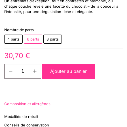
Un entremets d’exception, tout en contrastes et harmonie, où
chaque couche révèle une facette du chocolat – de la douceur à
l’intensité, pour une dégustation riche et élégante.
Nombre de parts
4 parts
6 parts
8 parts
30,70
€
quantité
Ajouter au panier
de
Trois
Chocolats
Composition et allergènes
Modalités de retrait
Conseils de conservation