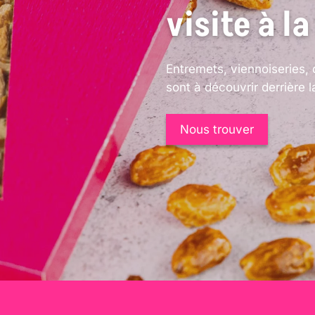
visite à la
ge
page
du
oduit
produit
Entremets, viennoiseries, 
sont à découvrir derrière la
Nous trouver