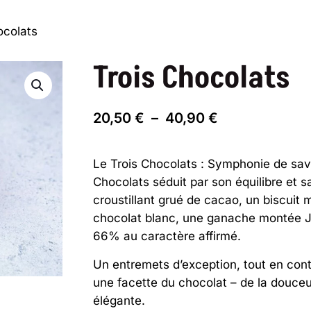
ocolats
Trois Chocolats
Plage
20,50
€
–
40,90
€
de
prix :
Le Trois Chocolats : Symphonie de save
20,50 €
Chocolats séduit par son équilibre et s
à
croustillant grué de cacao, un biscuit
40,90 €
chocolat blanc, une ganache montée J
66% au caractère affirmé.
Un entremets d’exception, tout en con
une facette du chocolat – de la douceur
élégante.