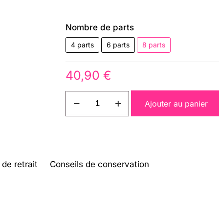
Nombre de parts
4 parts
6 parts
8 parts
40,90
€
quantité
Ajouter au panier
de
Trois
Chocolats
de retrait
Conseils de conservation