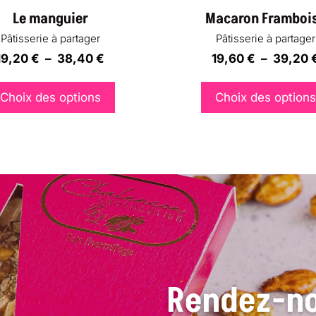
Le manguier
Macaron Framboi
Pâtisserie à partager
Pâtisserie à partager
Plage
19,20
€
–
38,40
€
19,60
€
–
39,20
de
prix :
Choix des options
Choix des options
e
Ce
19,20 €
oduit
produit
à
a
38,40 €
usieurs
plusieurs
riations.
variations.
s
Les
tions
options
uvent
peuvent
re
être
oisies
choisies
Rendez-n
r
sur
la